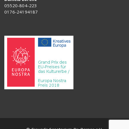
05520-804-223
0176-24194187